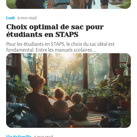
Look
6 min read
Choix optimal de sac pour
étudiants en STAPS
Pour les étudiants en STAPS, le choix du sac idéal est
fondamental. Entre les manuels scolaires,
…
Vie de famille
6 min read