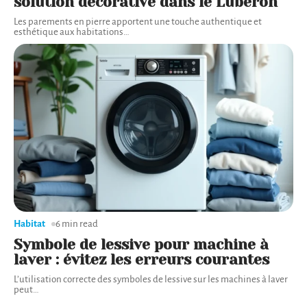
solution décorative dans le Lubéron
Les parements en pierre apportent une touche authentique et
esthétique aux habitations
…
Habitat
6 min read
Symbole de lessive pour machine à
laver : évitez les erreurs courantes
L’utilisation correcte des symboles de lessive sur les machines à laver
peut
…