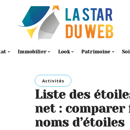
tat
Immobilier
Look
Patrimoine
So
Activités
Liste des étoil
net : comparer 
noms d’étoiles