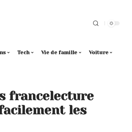
ins
Tech
Vie de famille
Voiture
es francelecture
facilement les