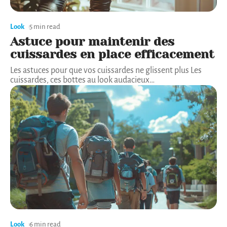
Look
5 min read
Astuce pour maintenir des
cuissardes en place efficacement
Les astuces pour que vos cuissardes ne glissent plus Les
cuissardes, ces bottes au look audacieux
…
Look
6 min read